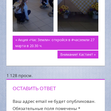
Навигация
« Акция «Час Земли»: откройся в #часземли 27
марта в 20.30 ч.
по
Внимание! Кастинг! »
записям
1 128 просм.
ОСТАВИТЬ ОТВЕТ
Ваш адрес email не будет опубликован.
Обязательные поля помечены
*