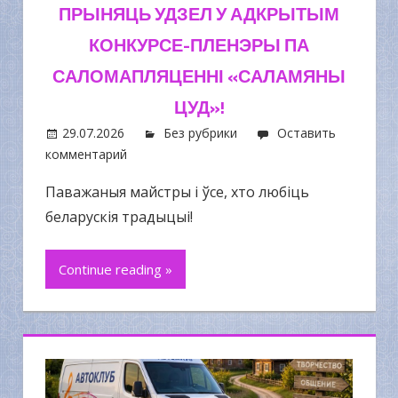
ПРЫНЯЦЬ УДЗЕЛ У АДКРЫТЫМ
КОНКУРСЕ-ПЛЕНЭРЫ ПА
САЛОМАПЛЯЦЕННІ «САЛАМЯНЫ
ЦУД»!
29.07.2026
Без рубрики
Оставить
комментарий
Паважаныя майстры і ўсе, хто любіць
беларускія традыцыі!
Continue reading »