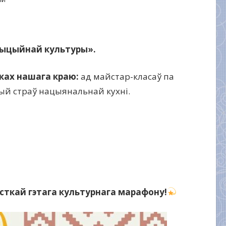
ыцыйнай культуры».
ках нашага краю:
ад майстар-класаў па
цый страў нацыянальнай кухні.
сткай гэтага культурнага марафону!