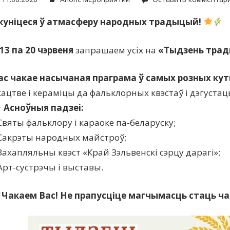
куніцеся ў атмасферу народных традыцый!
 13 па 20 чэрвеня
запрашаем усіх на
«Тыдзень трад
ас чакае насычаная праграма ў самых розных кут
кацтве і кераміцы да фальклорных квэстаў і дэгуста
Асноўныя падзеі:
 Святы фальклору і караоке па-беларуску;
 Сакрэты народных майстроў;
 Захапляльны квэст «Край Зэльвенскі сэрцу дарагі»;
 Арт-сустрэчы і выставы.
Чакаем Вас! Не прапусціце магчымасць стаць ча