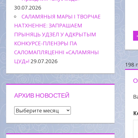
30.07.2026
САЛАМЯНЫЯ МАРЫ І ТВОРЧАЕ
НАТХНЕННЕ: ЗАПРАШАЕМ
ПРЫНЯЦЬ УДЗЕЛ У АДКРЫТЫМ
Н
КОНКУРСЕ-ПЛЕНЭРЫ ПА
п
САЛОМАПЛЯЦЕННІ «САЛАМЯНЫ
ЦУД»!
29.07.2026
з
198 
О
АРХИВ НОВОСТЕЙ
В
Архив
К
новостей