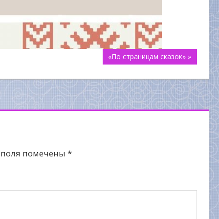
«По страницам сказок» »
 поля помечены
*