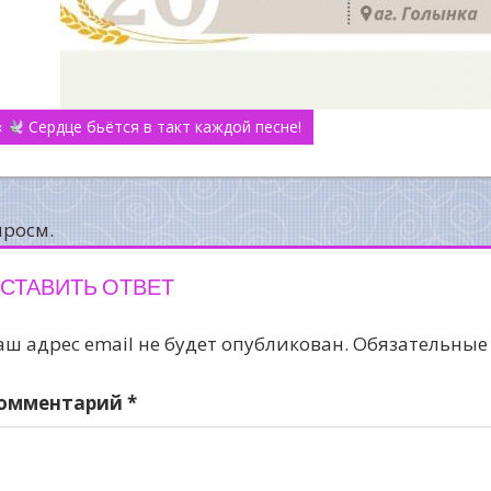
авигация
«
Сердце бьётся в такт каждой песне!
о
аписям
просм.
СТАВИТЬ ОТВЕТ
аш адрес email не будет опубликован.
Обязательные
омментарий
*