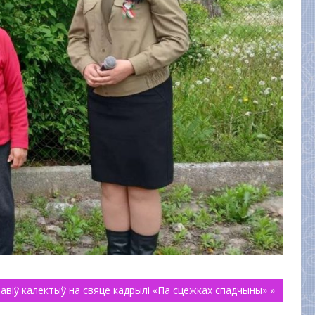
тавіў калектыў на свяце кадрылі «Па сцежках спадчыны» »