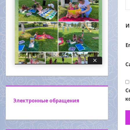
И
E
С
С
к
Электронные обращения