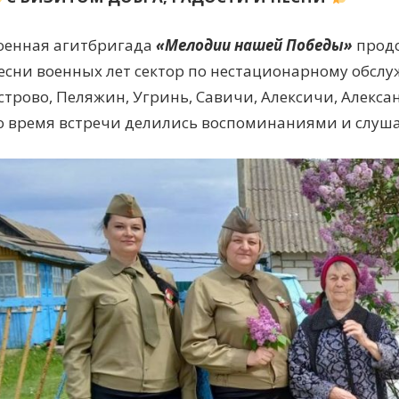
оенная агитбригада
«Мелодии нашей Победы»
продо
есни военных лет сектор по нестационарному обсл
строво, Пеляжин, Угринь, Савичи, Алексичи, Алекса
о время встречи делились воспоминаниями и слуш