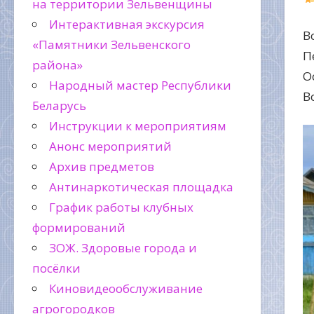
на территории Зельвенщины
Интерактивная экскурсия
В
«Памятники Зельвенского
П
района»
О
Народный мастер Республики
В
Беларусь
Инструкции к мероприятиям
Анонс мероприятий
Архив предметов
Антинаркотическая площадка
График работы клубных
формирований
ЗОЖ. Здоровые города и
посёлки
Киновидеообслуживание
агрогородков