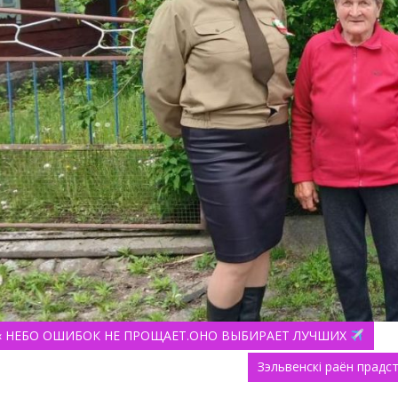
авигация
« НЕБО ОШИБОК НЕ ПРОЩАЕТ.ОНО ВЫБИРАЕТ ЛУЧШИХ
Зэльвенскі раён прадс
о