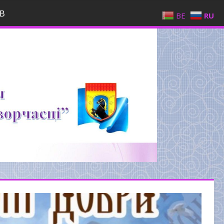
В
BE
RU