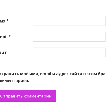
мя
*
mail
*
айт
охранить моё имя, email и адрес сайта в этом б
омментариев.