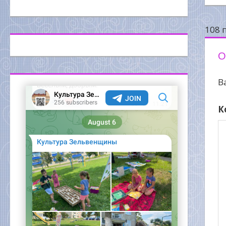
з
108 
О
В
К