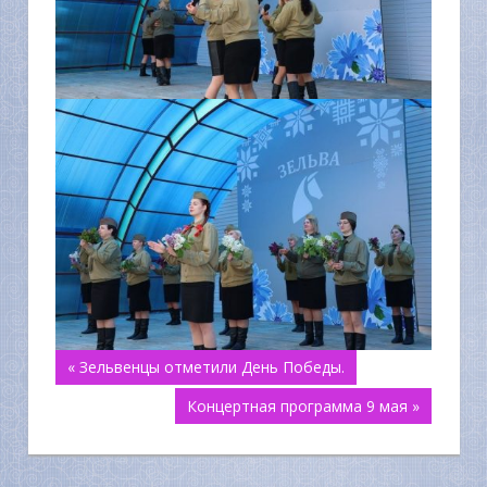
Навигация
« Зельвенцы отметили День Победы.
Концертная программа 9 мая »
по
записям