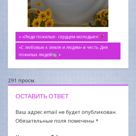
Навигация
« «Люди пожилые- сердцем молодые»!
«С любовью к земле и людям» в честь Дня
по
пожилых людей!
»
записям
291 просм.
ОСТАВИТЬ ОТВЕТ
Ваш адрес email не будет опубликован.
Обязательные поля помечены
*