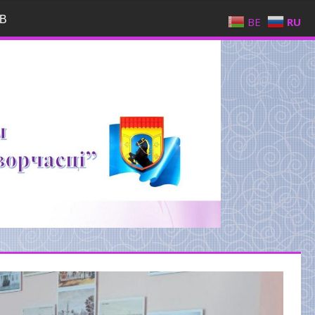
В
BE
RU