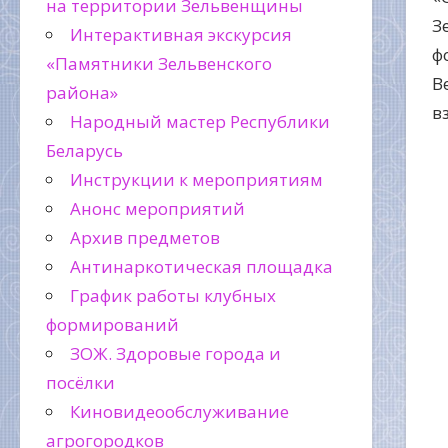
на территории Зельвенщины
З
Интерактивная экскурсия
ф
«Памятники Зельвенского
В
района»
в
Народный мастер Республики
Беларусь
Инструкции к мероприятиям
Анонс мероприятий
Архив предметов
Антинаркотическая площадка
График работы клубных
формирований
ЗОЖ. Здоровые города и
посёлки
Киновидеообслуживание
агрогородков