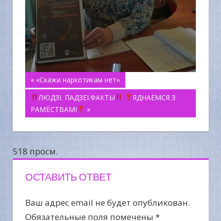
Навигация
« «Скажи наркотикам нет»
ЛЮДЗІ. ПАДЗЕІ.ФАКТЫ
ЯДНАЕМСЯ З
по
РАМЁСТВАМІ
»
записям
518 просм.
ОСТАВИТЬ ОТВЕТ
Ваш адрес email не будет опубликован.
Обязательные поля помечены
*