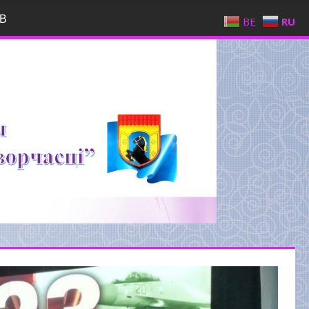
В
BE
RU