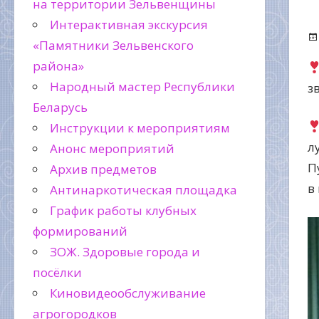
на территории Зельвенщины
Интерактивная экскурсия
«Памятники Зельвенского
района»
Народный мастер Республики
з
Беларусь
Инструкции к мероприятиям
л
Анонс мероприятий
П
Архив предметов
в
Антинаркотическая площадка
График работы клубных
формирований
ЗОЖ. Здоровые города и
посёлки
Киновидеообслуживание
агрогородков