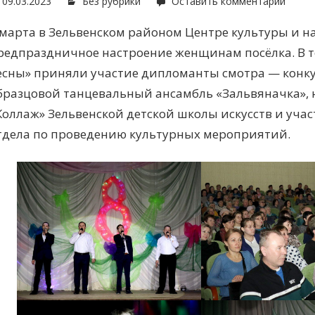
09.03.2023
Без рубрики
Оставить комментарий
 марта в Зельвенском районом Центре культуры и 
редпраздничное настроение женщинам посёлка. В 
есны» приняли участие дипломанты смотра — конк
бразцовой танцевальный ансамбль «Зальвяначка»,
Коллаж» Зельвенской детской школы искусств и уча
тдела по проведению культурных мероприятий.