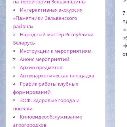
на территории Зельвенщины
Интерактивная экскурсия
7
«Памятники Зельвенского
п
района»
в
Народный мастер Республики
о
Беларусь
«
Инструкции к мероприятиям
о
Анонс мероприятий
Архив предметов
Антинаркотическая площадка
График работы клубных
формирований
ЗОЖ. Здоровые города и
посёлки
Киновидеообслуживание
агрогородков