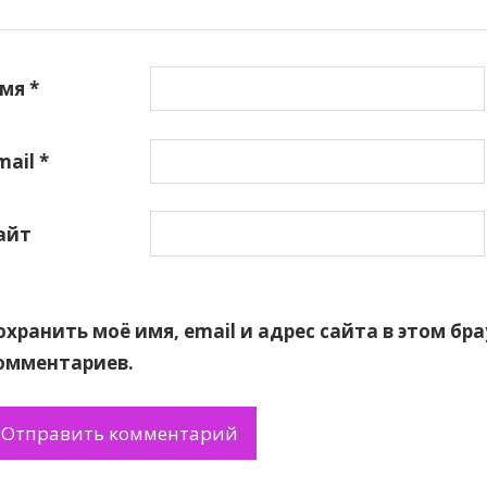
мя
*
mail
*
айт
охранить моё имя, email и адрес сайта в этом б
омментариев.