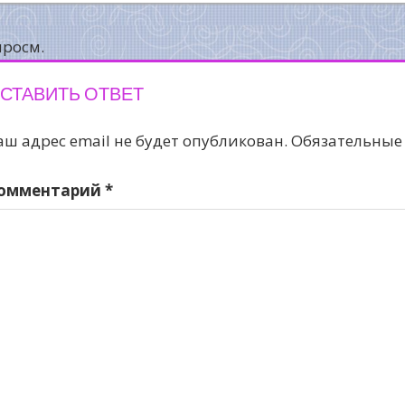
о
аписям
просм.
СТАВИТЬ ОТВЕТ
аш адрес email не будет опубликован.
Обязательные
омментарий
*