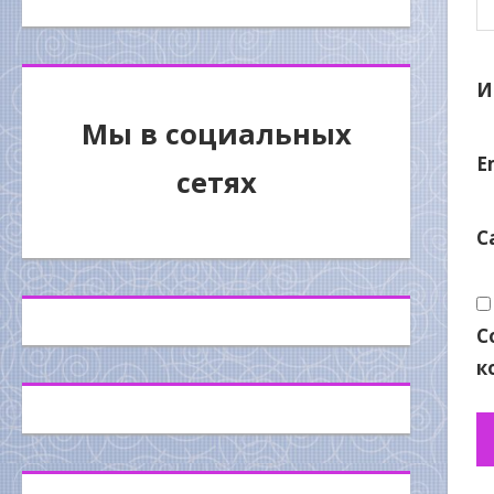
И
Мы в социальных
E
сетях
С
С
к