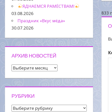
п
ЯДНАЕМСЯ РАМЁСТВАМІ
з
833 
03.08.2026
Праздник «Вкус мёда»
О
30.07.2026
В
К
АРХИВ НОВОСТЕЙ
Архив
новостей
РУБРИКИ
Рубрики