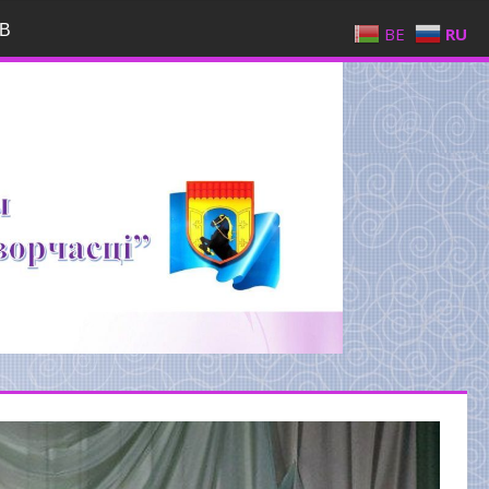
В
BE
RU