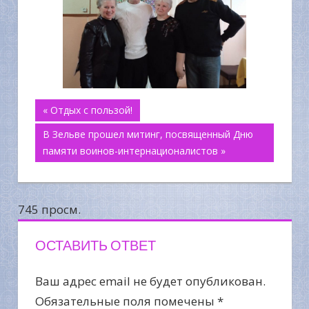
Навигация
« Отдых с пользой!
В Зельве прошел митинг, посвященный Дню
по
памяти воинов-интернационалистов »
записям
745 просм.
ОСТАВИТЬ ОТВЕТ
Ваш адрес email не будет опубликован.
Обязательные поля помечены
*