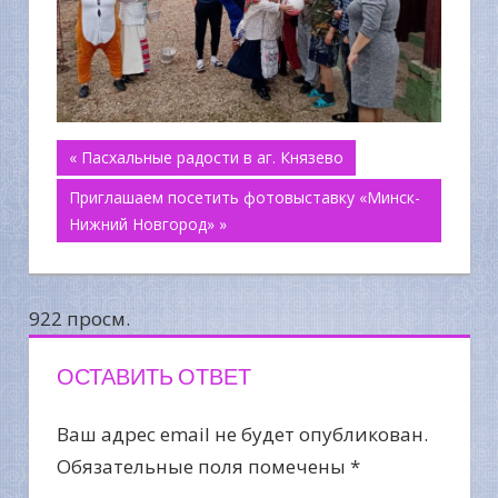
Навигация
« Пасхальные радости в аг. Князево
Приглашаем посетить фотовыставку «Минск-
по
Нижний Новгород» »
записям
922 просм.
ОСТАВИТЬ ОТВЕТ
Ваш адрес email не будет опубликован.
Обязательные поля помечены
*