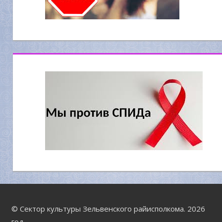
© Сектор культуры Зельвенского райисполкома. 2026
год.