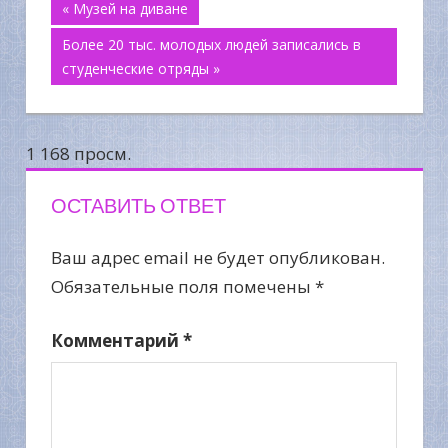
Навигация
« Музей на диване
Более 20 тыс. молодых людей записались в
по
студенческие отряды »
записям
1 168 просм.
ОСТАВИТЬ ОТВЕТ
Ваш адрес email не будет опубликован.
Обязательные поля помечены
*
Комментарий
*