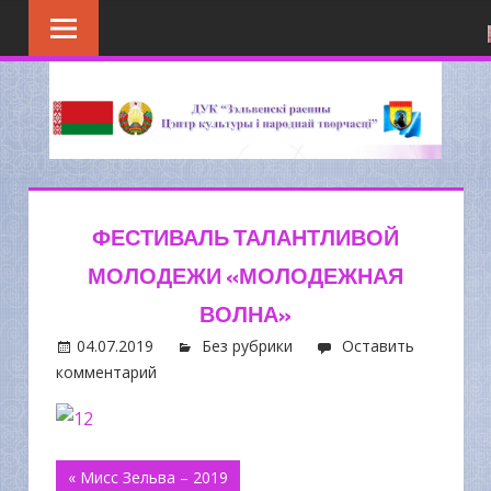
Перейти
к
содержимому
ФЕСТИВАЛЬ ТАЛАНТЛИВОЙ
МОЛОДЕЖИ «МОЛОДЕЖНАЯ
ВОЛНА»
04.07.2019
Без рубрики
Оставить
комментарий
Навигация
« Мисс Зельва – 2019