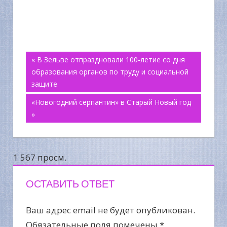
Навигация
« В Зельве отпраздновали 100-летие со дня
образования органов по труду и социальной
по
защите
«Новогодний серпантин» в Старый Новый год
записям
»
1 567 просм.
ОСТАВИТЬ ОТВЕТ
Ваш адрес email не будет опубликован.
Обязательные поля помечены
*