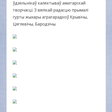
ўдзельнікаў калектываў аматарскай
творчасці. З вялікай радасцю прымалі
гурты жыхары аграгарадкоў Крывічы,
Цяглевічы, Бародзічы.