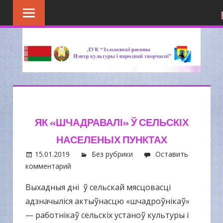
Перейти
к
содержимому
ЯК «ШЧАДРАВАЛІ» Ў СЕЛЬСКІХ
НАСЕЛЕНЫХ ПУНКТАХ
15.01.2019
Без рубрики
Оставить
комментарий
Выхадныя дні ў сельскай мясцовасці
адзначыліся актыўнасцю «шчадроўнікаў»
— работнікаў сельскіх устаноў культуры і