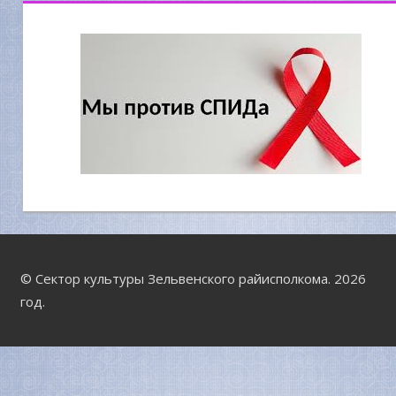
© Сектор культуры Зельвенского райисполкома. 2026
год.