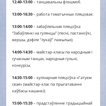
12:40-13:00
– танцавальны флэшмоб.
13:00-16:30
– работа тэматычных пляцовак:
13:00-14:00
– забаўляльная пляцоўка
“Забаўлянкі на гулянцы” (песні, пастаноўкі,
вершы, дэфіле “лукаў” пажылых);
14:00-14:30
– майстар-класы па народным і
сучасным танцах, народныя гульні,
конкурсы;
14:30-15:00
– кулінарная пляцоўка «Гатуем
сваё» (майстар-клас па прыгатаванні
каўбасы-кашанкі);
15:00-15:20
– прадстаўленне традыцыйнай