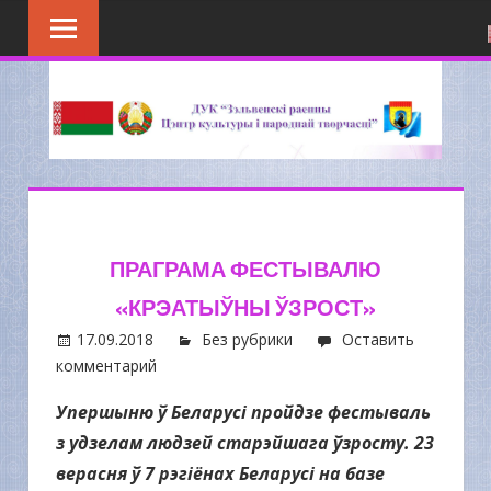
Перейти
к
содержимому
ПРАГРАМА ФЕСТЫВАЛЮ
«КРЭАТЫЎНЫ ЎЗРОСТ»
17.09.2018
Без рубрики
Оставить
комментарий
Упершыню ў Беларусі пройдзе фестываль
з удзелам людзей старэйшага ўзросту. 23
верасня ў 7 рэгіёнах Беларусі на базе