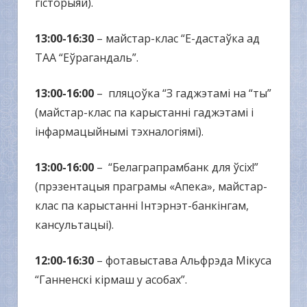
гісторыяй).
13:00-16:30
– майстар-клас “Е-дастаўка ад
ТАА “Еўрагандаль”.
13:00-16:00
– пляцоўка “З гаджэтамі на “ты”
(майстар-клас па карыстанні гаджэтамі і
інфармацыйнымі тэхналогіямі).
13:00-16:00
– “Белаграпрамбанк для ўсіх!”
(прэзентацыя праграмы «Апека», майстар-
клас па карыстанні Інтэрнэт-банкінгам,
кансультацыі).
12:00-16:30
– фотавыстава Альфрэда Мікуса
“Ганненскі кірмаш у асобах”.