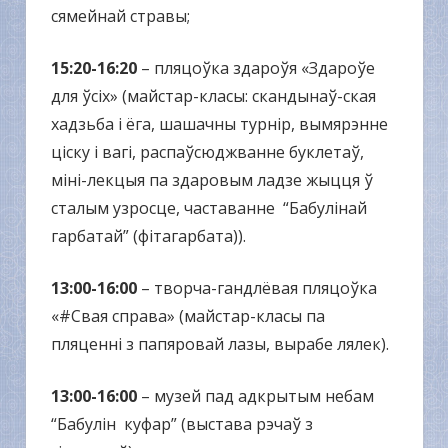
сямейнай стравы;
15:20-16:20
– пляцоўка здароўя «Здароўе
для ўсіх» (майстар-класы: скандынаў-ская
хадзьба і ёга, шашачны турнір, вымярэнне
ціску і вагі, распаўсюджванне буклетаў,
міні-лекцыя па здаровым ладзе жыцця ў
сталым узросце, частаванне “Бабулінай
гарбатай” (фітагарбата)).
13:00-16:00
– творча-гандлёвая пляцоўка
«#Свая справа» (майстар-класы па
пляценні з папяровай лазы, вырабе лялек).
13:00-16:00
– музей пад адкрытым небам
“Бабулін куфар” (выстава рэчаў з