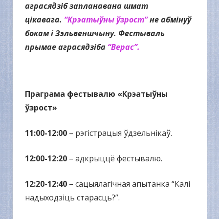
аграсядзіб запланавана шмат
цікавага.
“Крэатыўны ўзрост”
не абмінуў
бокам і Зэльвеншчыну. Фестываль
прымае аграсядзіба
“Верас”.
Праграма фестывалю «Крэатыўны
ўзрост»
11:00-12:00
– рэгістрацыя ўдзельнікаў.
12:00-12:20
– адкрыццё фестывалю.
12:20-12:40
– сацыялагічная апытанка “Калі
надыходзіць старасць?”.