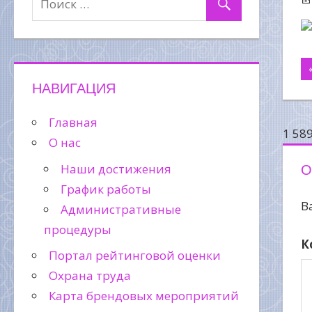
Н
НАВИГАЦИЯ
п
Главная
з
1 58
О нас
О
Наши достижения
График работы
В
Административные
процедуры
К
Портал рейтинговой оценки
Охрана труда
Карта брендовых мероприятий