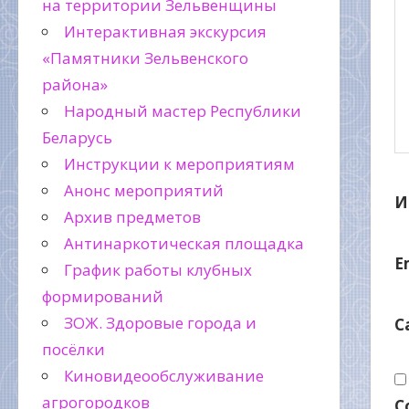
на территории Зельвенщины
Интерактивная экскурсия
«Памятники Зельвенского
района»
Народный мастер Республики
Беларусь
Инструкции к мероприятиям
Анонс мероприятий
И
Архив предметов
Антинаркотическая площадка
E
График работы клубных
формирований
ЗОЖ. Здоровые города и
С
посёлки
Киновидеообслуживание
агрогородков
С