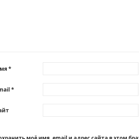
мя
*
mail
*
айт
охранить моё имя, email и адрес сайта в этом б