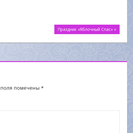
Праздник «Яблочный Спас» »
 поля помечены
*