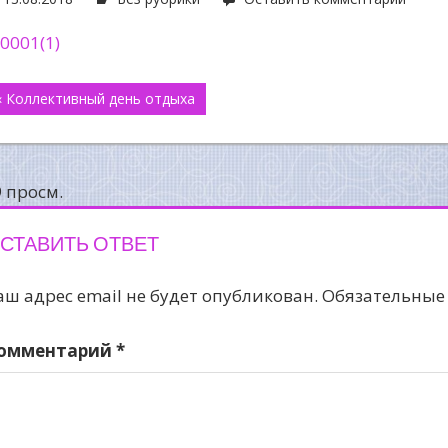
авигация
« Коллективный день отдыха
о
аписям
9 просм.
СТАВИТЬ ОТВЕТ
аш адрес email не будет опубликован.
Обязательные
омментарий
*