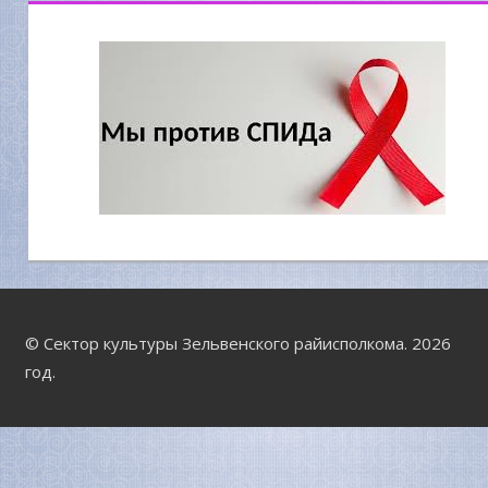
© Сектор культуры Зельвенского райисполкома. 2026
год.