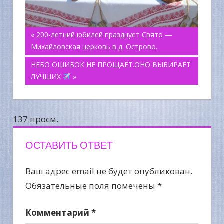
Навигация
« 200-летний юбилей празднует Свято —
Михайловская церковь в д. Острово.
по
НЕБО ОШИБОК НЕ ПРОЩАЕТ.ОНО ВЫБИРАЕТ
ЛУЧШИХ
»
записям
137 просм.
ОСТАВИТЬ ОТВЕТ
Ваш адрес email не будет опубликован.
Обязательные поля помечены
*
Комментарий
*