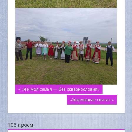
Навигация
« «Я и моя семья — без сквернословия»
«Жыровіцкае свята» »
по
записям
106 просм.