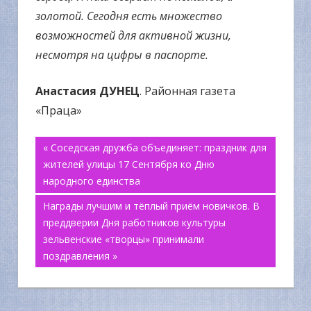
золотой. Сегодня есть множество
возможностей для активной жизни,
несмотря на цифры в паспорте.
Анастасия ДУНЕЦ
. Районная газета
«Праца»
Навигация
« Соседская дружба объединяет: праздник для
жителей улицы 17 Сентября ко Дню
по
народного единства
Награды лучшим и тёплый приём новичков. В
записям
преддверии Дня работников культуры
зельвенские «творцы» принимали
поздравления »