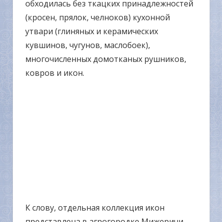
обходилась без ткацких принадлежностей
(кросен, прялок, челноков) кухонной
утвари (глиняных и керамических
кувшинов, чугунов, маслобоек),
многочисленных домотканых рушников,
ковров и икон.
К слову, отдельная коллекция икон
представлена в агрогородке Мижеричи,