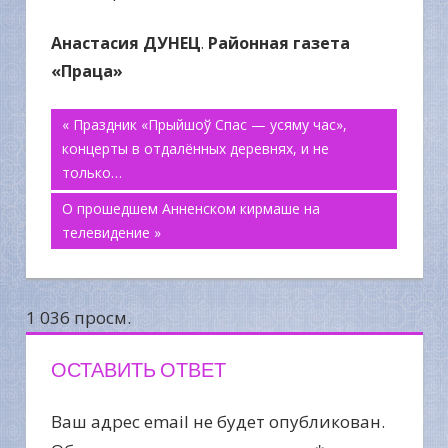
Анастасия ДУНЕЦ
.
Районная газета
«Праца»
Навигация
« Праздник «Прыйшоў Cпас — усяму час»,
концерты в отдалённых деревнях, и не
по
только…
О прошедшем Анненском кирмаше на
записям
телевидение »
1 036 просм.
ОСТАВИТЬ ОТВЕТ
Ваш адрес email не будет опубликован.