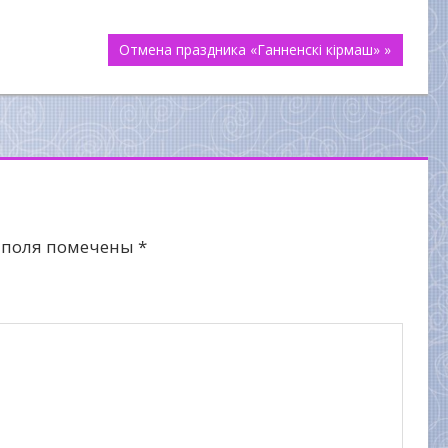
Отмена праздника «Ганненскі кірмаш» »
 поля помечены
*