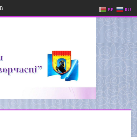
В
BE
RU