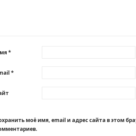
мя
*
mail
*
айт
охранить моё имя, email и адрес сайта в этом б
омментариев.