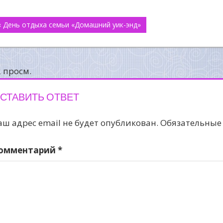
авигация
« День отдыха семьи «Домашний уик-энд»
о
аписям
2 просм.
СТАВИТЬ ОТВЕТ
аш адрес email не будет опубликован.
Обязательные
омментарий
*