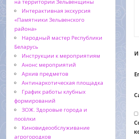
на территории Зельвенщины
Интерактивная экскурсия
«Памятники Зельвенского
района»
Народный мастер Республики
Беларусь
И
Инструкции к мероприятиям
Анонс мероприятий
Архив предметов
E
Антинаркотическая площадка
График работы клубных
С
формирований
ЗОЖ. Здоровые города и
посёлки
С
Киновидеообслуживание
к
агрогородков