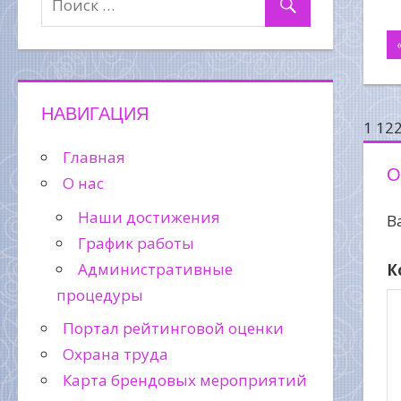
Н
п
НАВИГАЦИЯ
з
1 12
Главная
О
О нас
Наши достижения
В
График работы
Административные
К
процедуры
Портал рейтинговой оценки
Охрана труда
Карта брендовых мероприятий