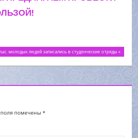
ОЛЬЗОЙ!
тыс. молодых людей записались в студенческие отряды »
 поля помечены
*