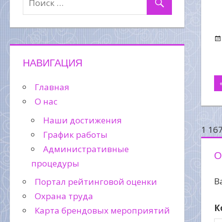
НАВИГАЦИЯ
Н
Главная
О нас
п
Наши достижения
з
1 16
График работы
Административные
О
процедуры
В
Портал рейтинговой оценки
Охрана труда
К
Карта брендовых мероприятий