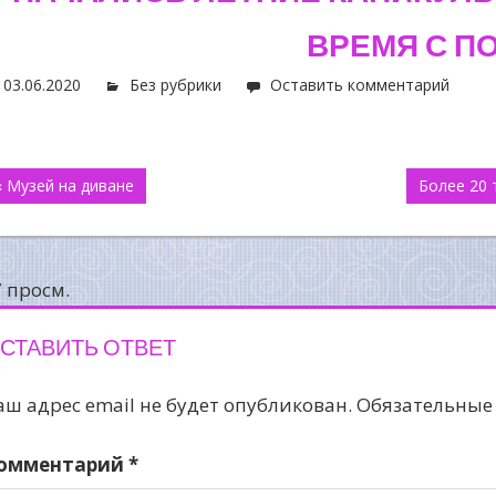
ВРЕМЯ С П
03.06.2020
Без рубрики
Оставить комментарий
авигация
« Музей на диване
Более 20 
о
аписям
7 просм.
СТАВИТЬ ОТВЕТ
аш адрес email не будет опубликован.
Обязательные
омментарий
*