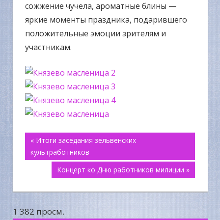
сожжение чучела, ароматные блины —
яркие моменты праздника, подарившего
положительные эмоции зрителям и
участникам.
Навигация
« Итоги заседания зельвенских
культработников
по
Концерт ко Дню работников милиции »
записям
1 382 просм.