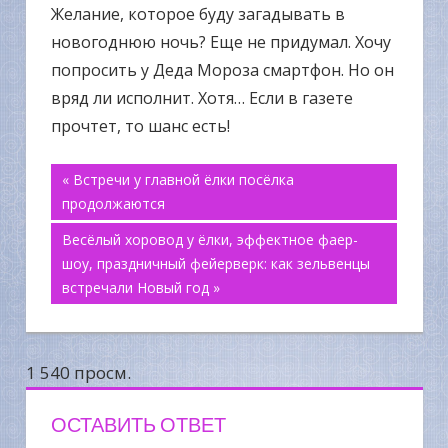
Желание, которое буду загадывать в
новогоднюю ночь? Еще не придумал. Хочу
попросить у Деда Мороза смартфон. Но он
вряд ли исполнит. Хотя… Если в газете
прочтет, то шанс есть!
Навигация
« Встречи у главной ёлки посёлка
продолжаются
по
Весёлый хоровод у ёлки, эффектное фаер-
шоу, праздничный фейерверк: как зельвенцы
записям
встречали Новый год »
1 540 просм.
ОСТАВИТЬ ОТВЕТ