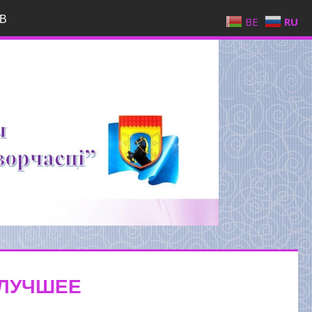
В
BE
RU
 ЛУЧШЕЕ