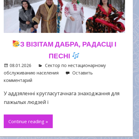
З ВІЗІТАМ ДАБРА, РАДАСЦІ І
ПЕСНІ
08.01.2026
Сектор по нестационарному
обслуживанию населения
Оставить
комментарий
У аддзяленні кругласутачнага знаходжання для
пажылых людзей і
Continue reading »