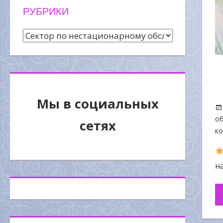
РУБРИКИ
Рубрики
Мы в социальных
об
сетях
к
н