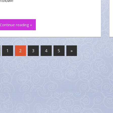
ёплой»!
Continue reading »
1
2
3
4
5
»