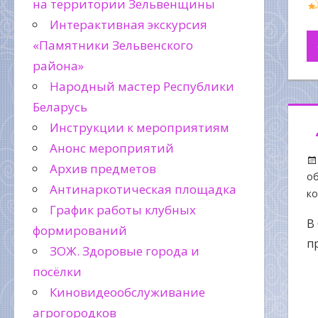
на территории Зельвенщины
Интерактивная экскурсия
«Памятники Зельвенского
района»
Народный мастер Республики
Беларусь
Инструкции к мероприятиям
Анонс мероприятий
Архив предметов
об
Антинаркотическая площадка
к
График работы клубных
В
формирований
п
ЗОЖ. Здоровые города и
посёлки
Киновидеообслуживание
агрогородков