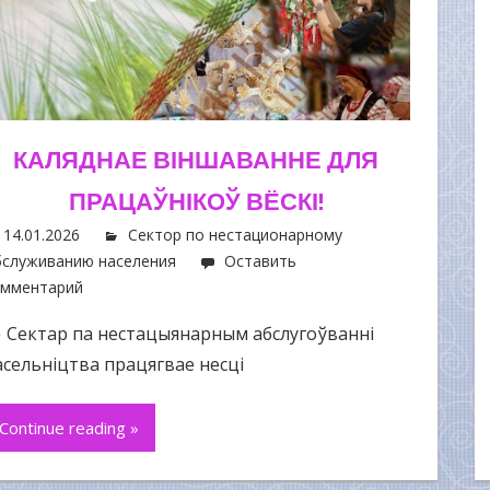
КАЛЯДНАЕ ВІНШАВАННЕ ДЛЯ
ПРАЦАЎНІКОЎ ВЁСКІ!
14.01.2026
Сектор по нестационарному
служиванию населения
Оставить
омментарий
Сектар па нестацыянарным абслугоўванні
асельніцтва працягвае несці
Continue reading »