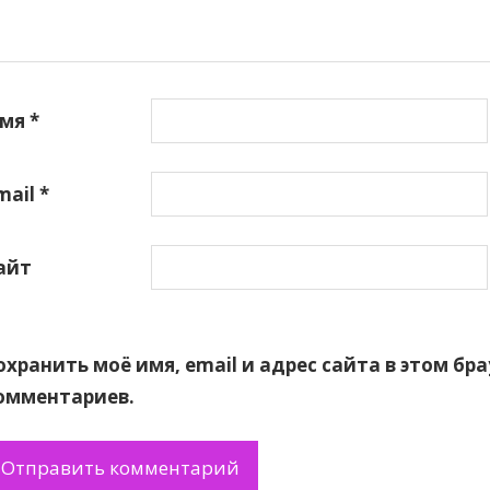
мя
*
mail
*
айт
охранить моё имя, email и адрес сайта в этом б
омментариев.