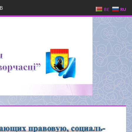
В
BE
RU