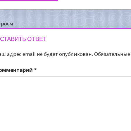
о
аписям
просм.
СТАВИТЬ ОТВЕТ
аш адрес email не будет опубликован.
Обязательные
омментарий
*