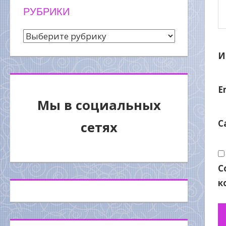
РУБРИКИ
Рубрики
И
E
Мы в социальных
С
сетях
С
к