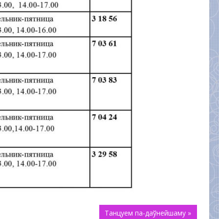
Танцуем па-даўнейшаму »