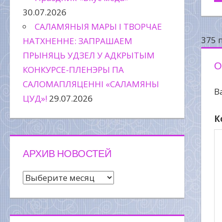
30.07.2026
п
САЛАМЯНЫЯ МАРЫ І ТВОРЧАЕ
з
375 
НАТХНЕННЕ: ЗАПРАШАЕМ
ПРЫНЯЦЬ УДЗЕЛ У АДКРЫТЫМ
О
КОНКУРСЕ-ПЛЕНЭРЫ ПА
САЛОМАПЛЯЦЕННІ «САЛАМЯНЫ
В
ЦУД»!
29.07.2026
К
АРХИВ НОВОСТЕЙ
Архив
новостей