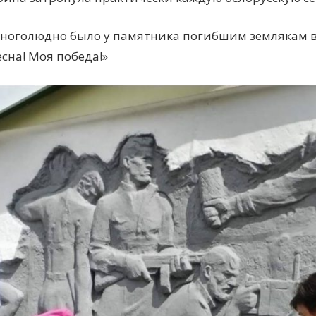
ноголюдно было у памятника погибшим землякам в
есна! Моя победа!»