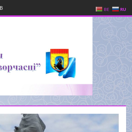
В
BE
RU