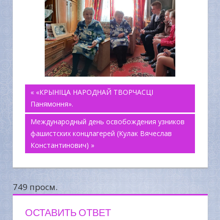
Навигация
« «КРЫНIЦА НАРОДНАЙ ТВОРЧАСЦI
Панямоння».
по
Международный день освобождения узников
фашистских концлагерей (Кулак Вячеслав
записям
Константинович) »
749 просм.
ОСТАВИТЬ ОТВЕТ