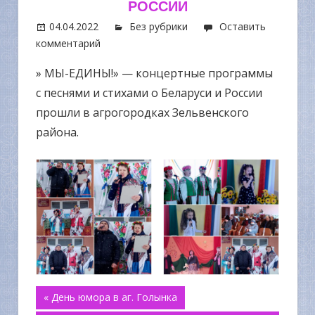
РОССИИ
04.04.2022
Без рубрики
Оставить
комментарий
» МЫ-ЕДИНЫ!» — концертные программы
с песнями и стихами о Беларуси и России
прошли в агрогородках Зельвенского
района.
Навигация
« День юмора в аг. Голынка