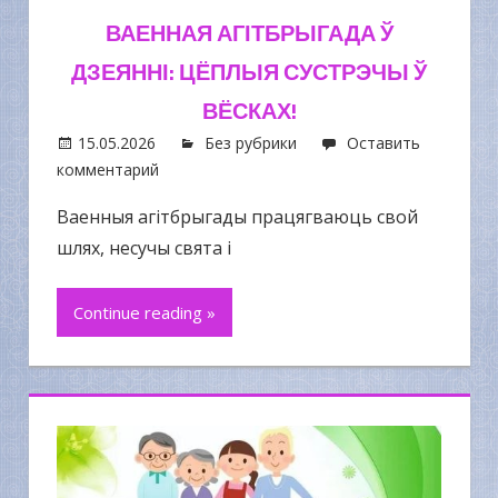
ВАЕННАЯ АГІТБРЫГАДА Ў
ДЗЕЯННІ: ЦЁПЛЫЯ СУСТРЭЧЫ Ў
ВЁСКАХ!
15.05.2026
Без рубрики
Оставить
комментарий
Ваенныя агітбрыгады працягваюць свой
шлях, несучы свята і
Continue reading »