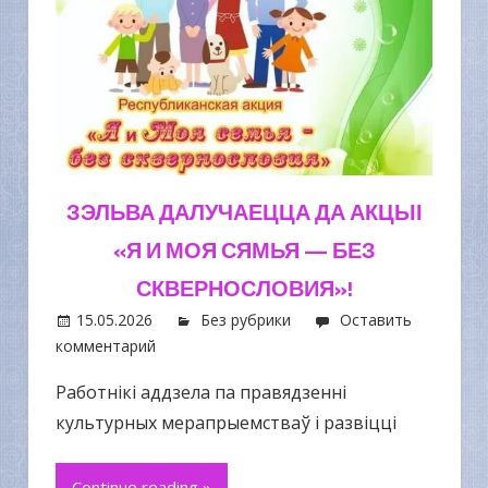
ЗЭЛЬВА ДАЛУЧАЕЦЦА ДА АКЦЫІ
«Я И МОЯ СЯМЬЯ — БЕЗ
СКВЕРНОСЛОВИЯ»!
15.05.2026
Без рубрики
Оставить
комментарий
Работнікі аддзела па правядзенні
культурных мерапрыемстваў і развіцці
Continue reading »