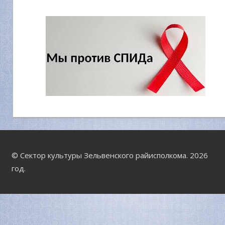
© Сектор культуры Зельвенского райисполкома. 2026
год.