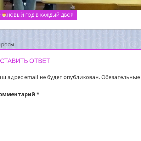
авигация
«
НОВЫЙ ГОД В КАЖДЫЙ ДВОР
о
аписям
просм.
СТАВИТЬ ОТВЕТ
аш адрес email не будет опубликован.
Обязательные
омментарий
*