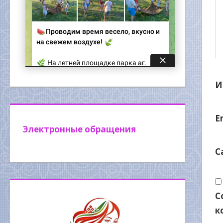
И
E
Электронные обращения
С
С
к