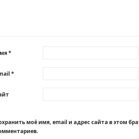
мя
*
mail
*
айт
охранить моё имя, email и адрес сайта в этом б
омментариев.