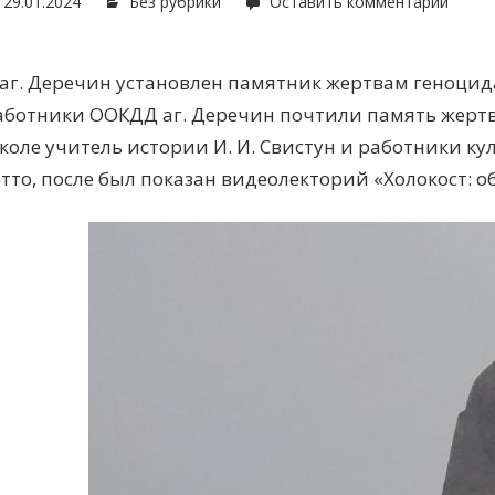
29.01.2024
Без рубрики
Оставить комментарий
 аг. Деречин установлен памятник жертвам геноцида,
аботники ООКДД аг. Деречин почтили память жертв
коле учитель истории И. И. Свистун и работники к
етто, после был показан видеолекторий «Холокост: о