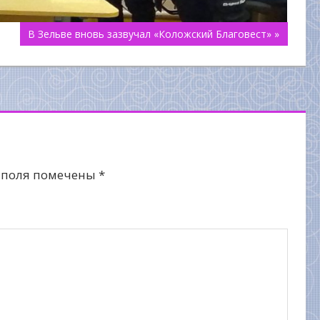
В Зельве вновь зазвучал «Коложский Благовест» »
 поля помечены
*