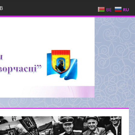
В
BE
RU